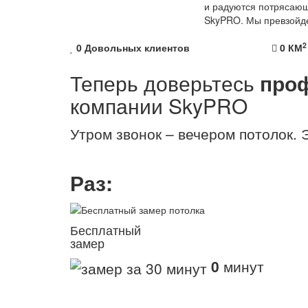
и радуются потрясающ
SkyPRO. Мы превзойд
2
0
Довольных клиентов
0
КМ
Теперь доверьтесь
про
компании
SkyPRO
Утром звонок – вечером потолок. Э
Раз:
Бесплатный
замер
0
минут