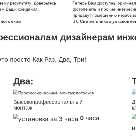
ему результату. Доверьтесь
Теперь Вам доступны оригинал
ем Ваши ожидания.
фотопечать и прочие интересн
придадут помещению незабыв
потолков
0
Светильников установле
фессионалам
дизайнерам
инж
то просто Как Раз, Два, Три!
Два:
Высокопрофессиональный
Д
монтаж
к
0
часа
н