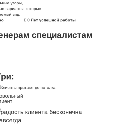
ьные узоры,
ые варианты, которые
аемый вид.
но
0
Лет успешной работы
енерам
специалистам
Три:
овольный
лиент
авсегда