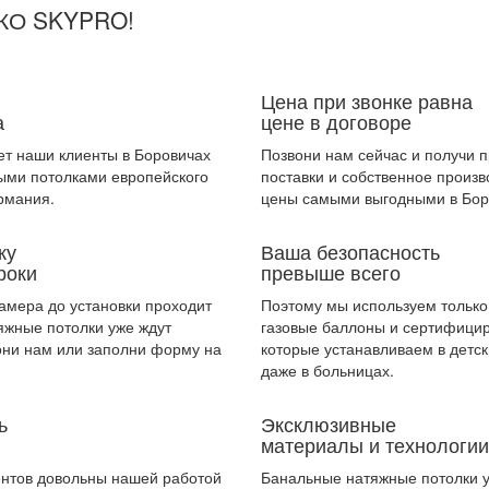
ЬКО SKYPRO!
Цена при звонке равна
а
цене в договоре
ет наши клиенты в Боровичах
Позвони нам сейчас и получи 
ыми потолками европейского
поставки и собственное произ
рмания.
цены самыми выгодными в Бор
ку
Ваша безопасность
роки
превыше всего
амера до установки проходит
Поэтому мы используем тольк
тяжные потолки уже ждут
газовые баллоны и сертифици
они нам или заполни форму на
которые устанавливаем в детск
даже в больницах.
ь
Эксклюзивные
материалы и технологии
ентов довольны нашей работой
Банальные натяжные потолки у