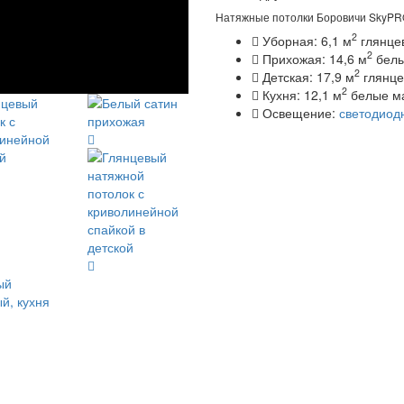
Натяжные потолки Боровичи SkyPR
2
Уборная: 6,1 м
глянцев
2
Прихожая: 14,6 м
белы
2
Детская: 17,9 м
глянце
2
Кухня: 12,1 м
белые м
Освещение:
светодиод