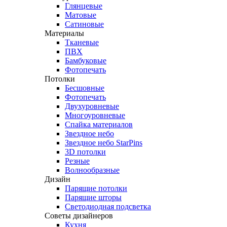
Глянцевые
Матовые
Сатиновые
Материалы
Тканевые
ПВХ
Бамбуковые
Фотопечать
Потолки
Бесшовные
Фотопечать
Двухуровневые
Многоуровневые
Спайка материалов
Звездное небо
Звездное небо StarPins
3D потолки
Резные
Волнообразные
Дизайн
Парящие потолки
Парящие шторы
Светодиодная подсветка
Советы дизайнеров
Кухня