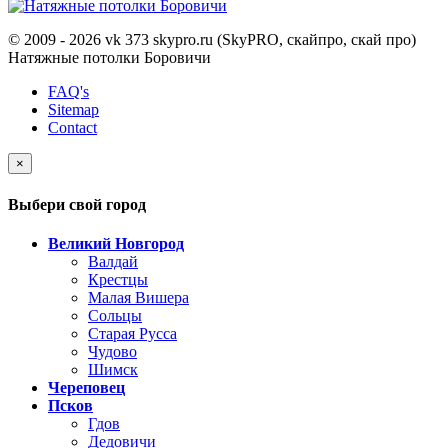
© 2009 - 2026 vk 373 skypro.ru (SkyPRO, скайпро, скай про)
Натяжные потолки Боровичи
FAQ's
Sitemap
Contact
×
Выбери свой город
Великий Новгород
Валдай
Крестцы
Малая Вишера
Сольцы
Старая Русса
Чудово
Шимск
Череповец
Псков
Гдов
Дедовичи