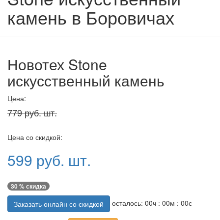
камень в Боровичах
Новотех Stone
искусственный камень
Цена:
779 руб. шт.
Цена со скидкой:
599 руб. шт.
30 % скидка
осталось:
00
ч :
00
м :
00
с
Заказать онлайн со скидкой