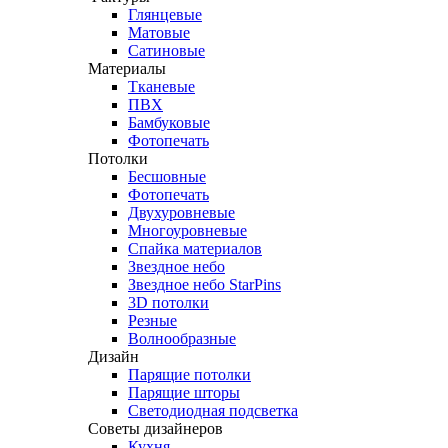
Глянцевые
Матовые
Сатиновые
Материалы
Тканевые
ПВХ
Бамбуковые
Фотопечать
Потолки
Бесшовные
Фотопечать
Двухуровневые
Многоуровневые
Спайка материалов
Звездное небо
Звездное небо StarPins
3D потолки
Резные
Волнообразные
Дизайн
Парящие потолки
Парящие шторы
Светодиодная подсветка
Советы дизайнеров
Кухня