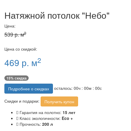
Натяжной потолок "Небо"
Цена:
2
539 р. м
Цена со скидкой:
2
469 р. м
15% скидка
осталось:
00
ч :
00
м :
00
с
Подробнее о скидках
Скидки и подарки:
Получить купон
Гарантия на полотно:
15 лет
Класс экологичности:
Eco +
Прочность:
200 л