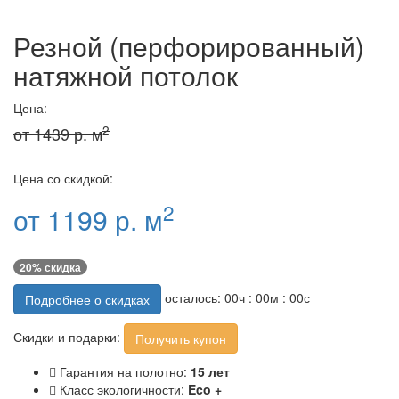
Резной (перфорированный)
натяжной потолок
Цена:
2
от 1439 р. м
Цена со скидкой:
2
от 1199 р. м
20% скидка
осталось:
00
ч :
00
м :
00
с
Подробнее о скидках
Скидки и подарки:
Получить купон
Гарантия на полотно:
15 лет
Класс экологичности:
Eco +