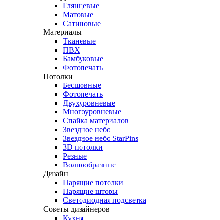
Глянцевые
Матовые
Сатиновые
Материалы
Тканевые
ПВХ
Бамбуковые
Фотопечать
Потолки
Бесшовные
Фотопечать
Двухуровневые
Многоуровневые
Спайка материалов
Звездное небо
Звездное небо StarPins
3D потолки
Резные
Волнообразные
Дизайн
Парящие потолки
Парящие шторы
Светодиодная подсветка
Советы дизайнеров
Кухня