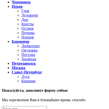
Череповец
Псков
Гдов
Дедовичи
Дно
Кресты
Остров
Печоры
Порхов
Боровичи
Любытино
Окуловка
Пестово
Хвойная
Петрозаводск
Москва
Санкт-Петербург
Луга
Кириши
Пожалуйста,
заполните форму сейчас
Мы перезвоним Вам в ближайшее время, спасибо