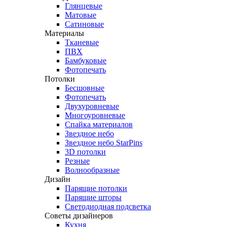
Глянцевые
Матовые
Сатиновые
Материалы
Тканевые
ПВХ
Бамбуковые
Фотопечать
Потолки
Бесшовные
Фотопечать
Двухуровневые
Многоуровневые
Спайка материалов
Звездное небо
Звездное небо StarPins
3D потолки
Резные
Волнообразные
Дизайн
Парящие потолки
Парящие шторы
Светодиодная подсветка
Советы дизайнеров
Кухня