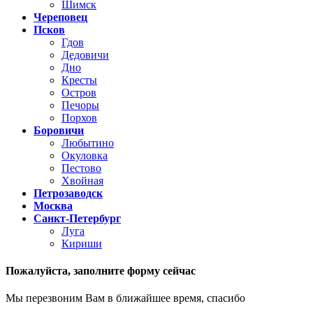
Шимск
Череповец
Псков
Гдов
Дедовичи
Дно
Кресты
Остров
Печоры
Порхов
Боровичи
Любытино
Окуловка
Пестово
Хвойная
Петрозаводск
Москва
Санкт-Петербург
Луга
Кириши
Пожалуйста,
заполните форму сейчас
Мы перезвоним Вам в ближайшее время, спасибо