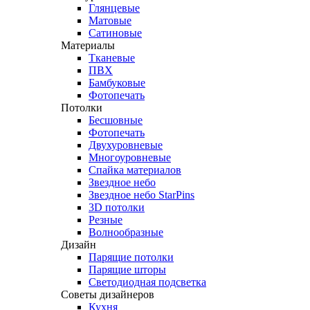
Глянцевые
Матовые
Сатиновые
Материалы
Тканевые
ПВХ
Бамбуковые
Фотопечать
Потолки
Бесшовные
Фотопечать
Двухуровневые
Многоуровневые
Спайка материалов
Звездное небо
Звездное небо StarPins
3D потолки
Резные
Волнообразные
Дизайн
Парящие потолки
Парящие шторы
Светодиодная подсветка
Советы дизайнеров
Кухня