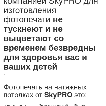
компанией SkyPRO для
изготовления
фотопечати
не
тускнеют и не
выцветают со
временем
безвредны
для здоровья вас и
ваших детей
Фотопечать на натяжных
потолках от
SkyPRO
это:
Идеальное
Эксклюзивный,
Ваши