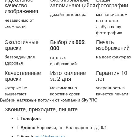
качество
запоминающийся
фотографии
изображения
дизайн интерьера
мы напечатаем
независимо от
на потолке
сложности
любую вашу
фотографию
Экологичные
Выбор из
Печать
892
краски
изображений
000
безвредны для
на всех фактурах
готовых
здоровья
изображений
Качественные
Изготовление
Гарантия 10
краски
за 2 дня
лет
которые не
максимально
уверенность в
выцветают
короткие сроки
качестке печати
Выбери натяжные потолки от компании
SkyPRO
Звоните, приходите, пишите
Телефон:
Адрес:
Боровичи, пл. Володарского, д. 9/1
Email:
mail@skypro.ru